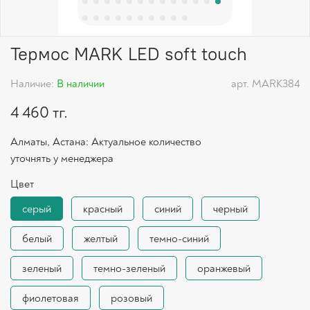
Термос MARK LED soft touch
Наличие:
В наличии
арт.
MARK384
4 460 тг.
Алматы, Астана: Актуальное количество
уточнять у менеджера
Цвет
серый
красный
синий
черный
белый
желтый
темно-синий
зеленый
темно-зеленый
оранжевый
фиолетовая
розовый