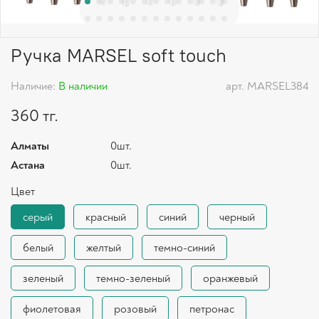
Ручка MARSEL soft touch
Наличие:
В наличии
арт.
MARSEL384
360 тг.
Алматы
0шт.
Астана
0шт.
Цвет
серый
красный
синий
черный
белый
желтый
темно-синий
зеленый
темно-зеленый
оранжевый
фиолетовая
розовый
петронас