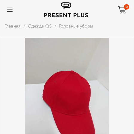
0
Главная
Одежда QS
Головные уборы