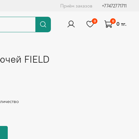
Приём заказов
+77472771711
0
0
0 тг.
ючей FIELD
оличество